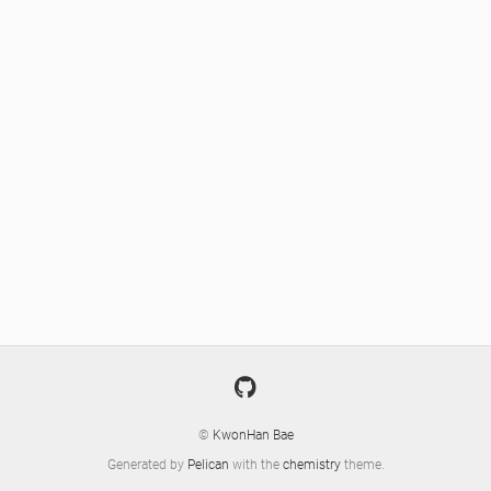
©
KwonHan Bae
Generated by
Pelican
with the
chemistry
theme.